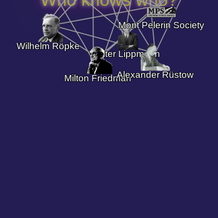
Mont Pelerin Society
Wilhelm Röpke
Walter Lippmann
Alexander Rüstow
Milton Friedman