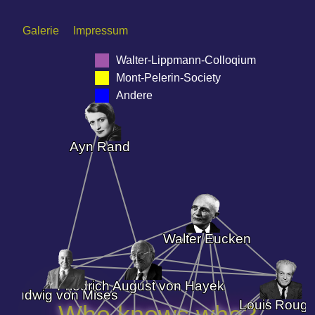
Galerie
Impressum
Walter-Lippmann-Colloqium
Mont-Pelerin-Society
Andere
Ayn Rand
Walter Eucken
Friedrich August von Hayek
Ludwig von Mises
Louis Rougi
Who knows who?